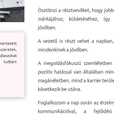
Ösztönzi a résztvevőket, hogy job
márkájához, küldetéséhez, így
jövőben.
A vezető is részt vehet a napban
mertetett
mindenkinek a jövőben.
zeretek,
laszokat
 tudtam
A megoldásfókuszú szemléletben
pozitív hatással van általában mi
magánéletben, mind a karrier terül
következik be utána.
Foglalkozom a nap során az érzelmi 
kommunikációval, a fejlődési