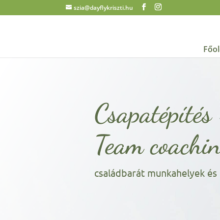
szia@dayflykriszti.hu
Főol
Csapatépítés
Team coachi
családbarát munkahelyek és