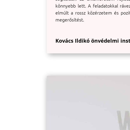
könnyebb lett. A feladatokkal ráv
elmúlt a rossz közérzetem és pozi
megerősítést.
Kovács Ildikó önvédelmi ins