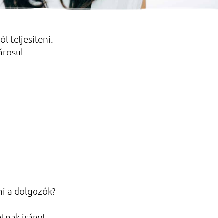
 teljesíteni.
árosul.
ni a dolgozók?
tnak irányt.