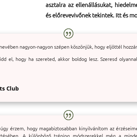
asztalra az ellenállásukat, hiedelm
és előrevevivőnek tekintek. Itt és mo
 nevében nagyon-nagyon szépen köszönjük, hogy eljöttél hozzá
dd el, hogy ha szereted, akkor boldog lesz. Szeresd olyann
ts Club
 úgy érzem, hogy magabiztosabban kinyilvánítom az érzései
esztésében. A különböző tréning módszerekkel még a mind