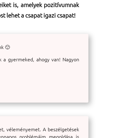
eiket is, amelyek pozitívumnak
st lehet a csapat igazi csapat!
nk 🙂
ak a gyermeked, ahogy van! Nagyon
met, véleményemet. A beszélgetések
ennapos problémáim megoldása is