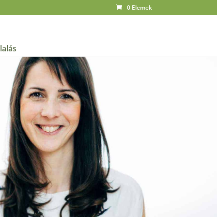
0 Elemek
lalás