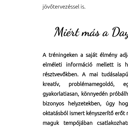
jövőtervezéssel is.
Miért más a Day
A tréningeken a saját élmény adj
elméleti információ mellett is 
résztvevőkben. A mai tudásalap
kreatív, problémamegoldó, e
gyakorlatiasan, könnyedén próbálh
bizonyos helyzetekben, úgy hog
oktatásból ismert kényszerítő erőt 
maguk tempójában csatlakozhat