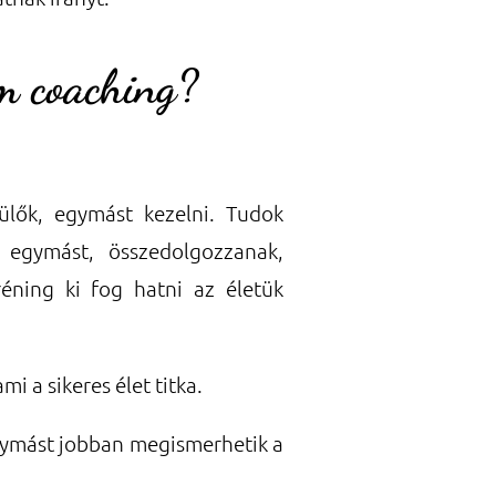
am coaching?
ülők, egymást kezelni. Tudok
 egymást, összedolgozzanak,
réning ki fog hatni az életük
i a sikeres élet titka.
egymást jobban megismerhetik a