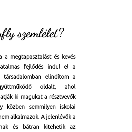
fly szemlélet?
a a megtapasztalást és kevés
hatalmas fejlődés indul el a
ú társadalomban elindítom a
gyüttműködő oldalt, ahol
atják ki magukat a résztvevők
y közben semmilyen iskolai
nem alkalmazok. A jelenlévők a
nak és bátran kitehetik az