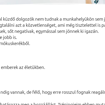
al küzdő dolgozók nem tudnak a munkahelyükön sem jól
alálni azt a közvetlenséget, ami még tisztelettel is p
ek, sőt negatívak, egymással sem jönnek ki igazán.
e jobb is.
 mókuskerékből.
z emberek az életükben.
ndig vannak, de félő, hogy erre rosszul fognak reagál
 határozza meg a hozzáállást. Tréningjeim ebben muta