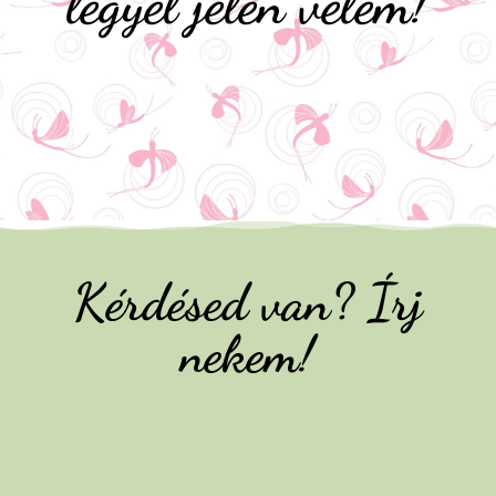
legyél jelen velem!
Kérdésed van? Írj
nekem!