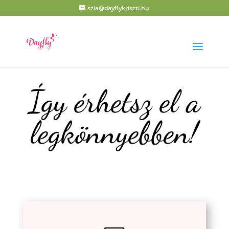
szia@dayflykriszti.hu
Így érhetsz el a
legkönnyebben!