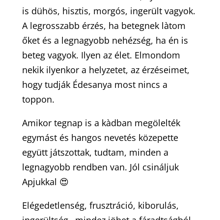
is dühös, hisztis, morgós, ingerült vagyok.
A legrosszabb érzés, ha betegnek làtom
őket és a legnagyobb nehézség, ha én is
beteg vagyok. Ilyen az élet. Elmondom
nekik ilyenkor a helyzetet, az érzéseimet,
hogy tudják Édesanya most nincs a
toppon.
Amikor tegnap is a kàdban megölelték
egymást és hangos nevetés közepette
együtt játszottak, tudtam, minden a
legnagyobb rendben van. Jól csináljuk
Apjukkal 😍
Elégedetlenség, frusztráció, kiborulás,
ingerültség…mindez jöhet a fáradtságból,