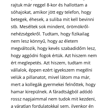
rajtuk már reggel 8-kor és hallottam a
sóhajokat, amikor jött egy telefon, hogy
betegek, éhesek, a suliba mit kell bevinni
stb. Meséltek sok mindent, örömökről-
nehézségekről. Tudtam, hogy fizikailag
nem lesz könnyű, hogy az életem
megváltozik, hogy kevés szabadidőm lesz,
hogy aggódni fogok értük. Azt hiszem nem
ért meglepetés. Azt hiszem, tudtam mit
vállalok, éppen ezért igyekszem megélni
velük a pillanatot, mivel látom ma már,
mert a kollegák gyermekei felnőttek, hogy
hamar kirepülnek. A fáradtságból adódó
rossz napjaimmal nem tudok mit kezdeni,
a váratlan fordulatokkal sem, ilyenkor én