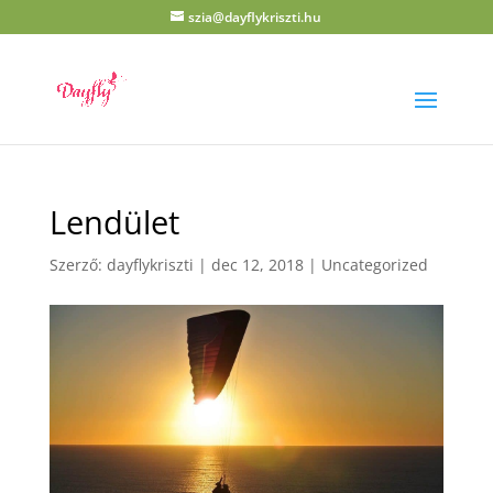
szia@dayflykriszti.hu
Lendület
Szerző:
dayflykriszti
|
dec 12, 2018
|
Uncategorized