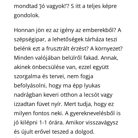
mondtad ‘Jó vagyok!’? S itt a teljes képre
gondolok.
Honnan jön ez az igény az emberekből? A
szépségipar, a lehetőségek tárháza teszi
belénk ezt a frusztrált érzést? A környezet?
Minden valójában belülről fakad. Annak,
akinek önbecsülése van, ezzel együtt
szorgalma és tervei, nem fogja
befolyásolni, hogy ma épp lyukas
nadrágban keveri otthon a lecsót vagy
izzadtan füvet nyír. Mert tudja, hogy ez
milyen fontos neki. A gyereknevelésből is
jó kilépni 1-1 órára. Amikor visszavágysz
és újult erővel teszed a dolgod.