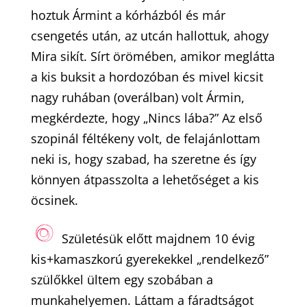
hoztuk Ármint a kórházból és már
csengetés után, az utcán hallottuk, ahogy
Mira sikít. Sírt örömében, amikor meglátta
a kis buksit a hordozóban és mivel kicsit
nagy ruhában (overálban) volt Ármin,
megkérdezte, hogy „Nincs lába?” Az első
szopinál féltékeny volt, de felajánlottam
neki is, hogy szabad, ha szeretne és így
könnyen átpasszolta a lehetőséget a kis
öcsinek.
Születésük előtt majdnem 10 évig
kis+kamaszkorú gyerekekkel „rendelkező”
szülőkkel ültem egy szobában a
munkahelyemen. Láttam a fáradtságot