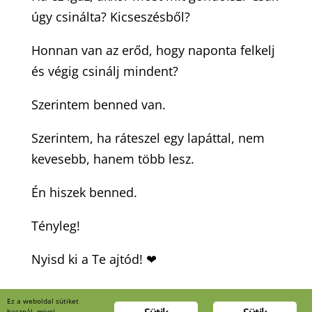
úgy csinálta? Kicseszésből?
Honnan van az erőd, hogy naponta felkelj
és végig csinálj mindent?
Szerintem benned van.
Szerintem, ha ráteszel egy lapáttal, nem
kevesebb, hanem több lesz.
Én hiszek benned.
Tényleg!
Nyisd ki a Te ajtód! ❤
Ez a weboldal sütiket
használ, mivel