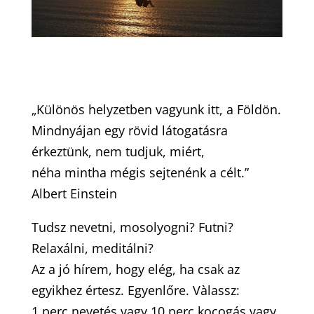
„Különös helyzetben vagyunk itt, a Földön.
Mindnyájan egy rövid látogatásra
érkeztünk, nem tudjuk, miért,
néha mintha mégis sejtenénk a célt.”
Albert Einstein
Tudsz nevetni, mosolyogni? Futni?
Relaxálni, meditálni?
Az a jó hírem, hogy elég, ha csak az
egyikhez értesz. Egyenlőre. Vàlassz:
1 perc nevetés vagy 10 perc kocogás vagy