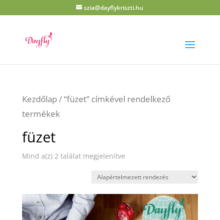
szia@dayflykriszti.hu
Kezdőlap
/ “füzet” címkével rendelkező
termékek
füzet
Mind a(z) 2 találat megjelenítve