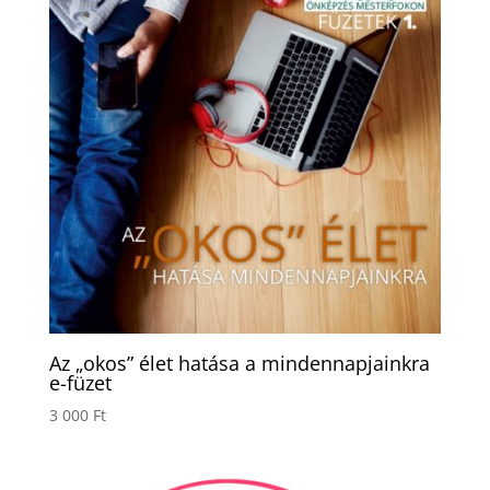
Az „okos” élet hatása a mindennapjainkra
e-füzet
3 000
Ft