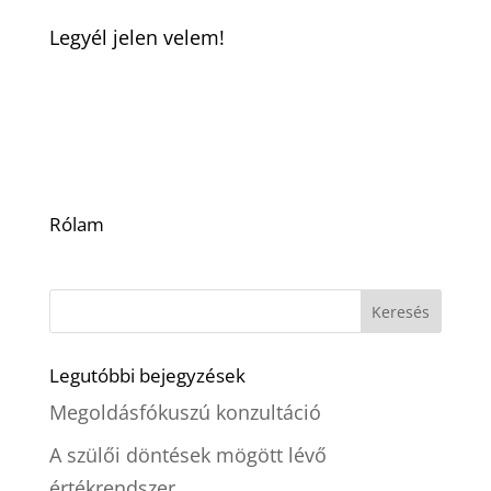
Legyél jelen velem!
Rólam
Legutóbbi bejegyzések
Megoldásfókuszú konzultáció
A szülői döntések mögött lévő
értékrendszer