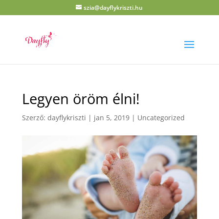
szia@dayflykriszti.hu
Legyen öröm élni!
Szerző:
dayflykriszti
|
jan 5, 2019
|
Uncategorized