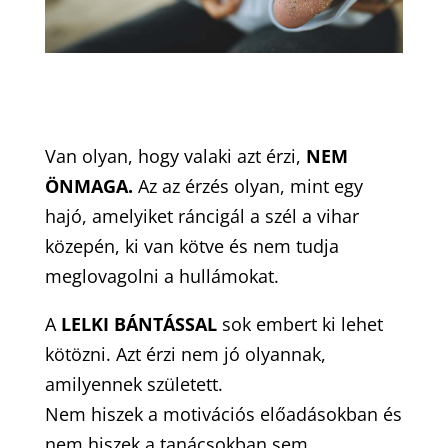
Van olyan, hogy valaki azt érzi,
NEM
ÖNMAGA.
Az az érzés olyan, mint egy
hajó, amelyiket ráncigál a szél a vihar
közepén, ki van kötve és nem tudja
meglovagolni a hullámokat.
A
LELKI BÁNTÁSSAL
sok embert ki lehet
kötözni. Azt érzi nem jó olyannak,
amilyennek született.
Nem hiszek a motivációs előadásokban és
nem hiszek a tanácsokban sem.