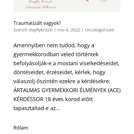
Traumatizált vagyok?
Szerző:
dayflykriszti
|
nov 4, 2022
|
Uncategorized
Amennyiben nem tudod, hogy a
gyermekkorodban veled történtek
befolyásolják-e a mostani viselkedéseidet,
döntéseidet, érzéseidet, kérlek, hogy
válaszolj őszintén ezekre a kérdésekre:
ÁRTALMAS GYERMEKKORI ÉLMÉNYEK (ACE)
KÉRDÉSSOR 18 éves korod előtt
tapasztaltad-e az...
Rólam