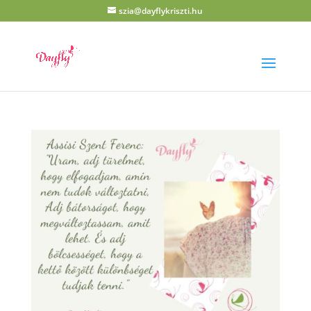
szia@dayflykriszti.hu