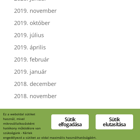
2019. november
2019. október
2019. július
2019. április
2019. február
2019. január
2018. december
2018. november
Kategóriák
Ez a weboldal sütiket
Sütik
Sütik
használ, mivel
Uncategorized
elfogadása
elutasítása
mikrovállalkozásként
hatékony működésre van
szükségünk - Kérlek
engedélyezd a sütiket az oldal maximális használhatóságáért.