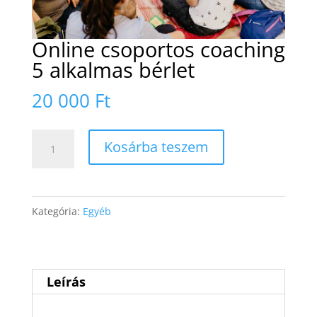
Online csoportos coaching
5 alkalmas bérlet
20 000
Ft
Online
Kosárba teszem
csoportos
coaching
5
Kategória:
Egyéb
alkalmas
bérlet
mennyiség
Leírás