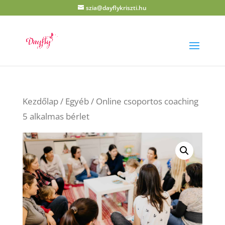
szia@dayflykriszti.hu
Kezdőlap
/
Egyéb
/ Online csoportos coaching
5 alkalmas bérlet