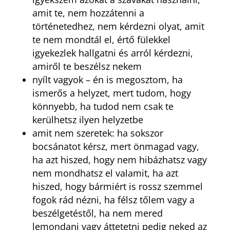
amit te, nem hozzátenni a
történetedhez, nem kérdezni olyat, amit
te nem mondtál el, értő fülekkel
igyekezlek hallgatni és arról kérdezni,
amiről te beszélsz nekem
nyílt vagyok – én is megosztom, ha
ismerős a helyzet, mert tudom, hogy
könnyebb, ha tudod nem csak te
kerülhetsz ilyen helyzetbe
amit nem szeretek: ha sokszor
bocsánatot kérsz, mert önmagad vagy,
ha azt hiszed, hogy nem hibázhatsz vagy
nem mondhatsz el valamit, ha azt
hiszed, hogy bármiért is rossz szemmel
fogok rád nézni, ha félsz tőlem vagy a
beszélgetéstől, ha nem mered
lemondani vagy áttetetni pedig neked az