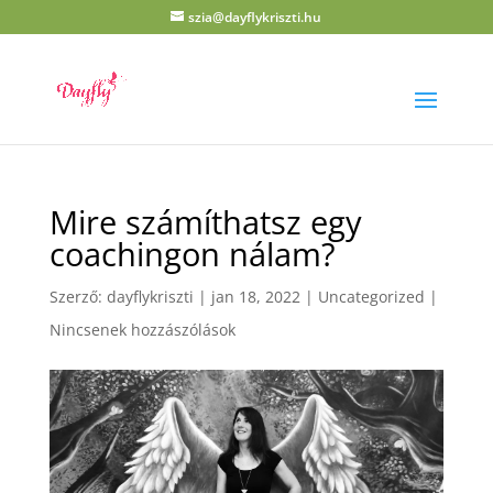
szia@dayflykriszti.hu
Mire számíthatsz egy
coachingon nálam?
Szerző:
dayflykriszti
|
jan 18, 2022
|
Uncategorized
|
Nincsenek hozzászólások