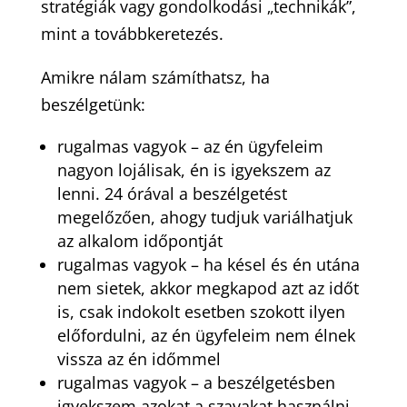
stratégiák vagy gondolkodási „technikák”,
mint a továbbkeretezés.
Amikre nálam számíthatsz, ha
beszélgetünk:
rugalmas vagyok – az én ügyfeleim
nagyon lojálisak, én is igyekszem az
lenni. 24 órával a beszélgetést
megelőzően, ahogy tudjuk variálhatjuk
az alkalom időpontját
rugalmas vagyok – ha késel és én utána
nem sietek, akkor megkapod azt az időt
is, csak indokolt esetben szokott ilyen
előfordulni, az én ügyfeleim nem élnek
vissza az én időmmel
rugalmas vagyok – a beszélgetésben
igyekszem azokat a szavakat használni,