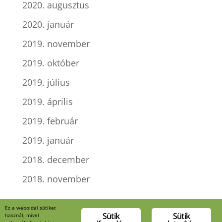
2020. augusztus
2020. január
2019. november
2019. október
2019. július
2019. április
2019. február
2019. január
2018. december
2018. november
Kategóriák
Ez a weboldal sütiket
Sütik
Sütik
használ, mivel